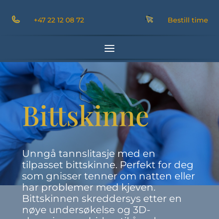
+47 22 12 08 72
Bestill time
Bittskinne
Unngå tannslitasje med en
tilpasset bittskinne. Perfekt for deg
som gnisser tenner om natten eller
har problemer med kjeven.
Bittskinnen skreddersys etter en
nøye undersøkelse og 3D-