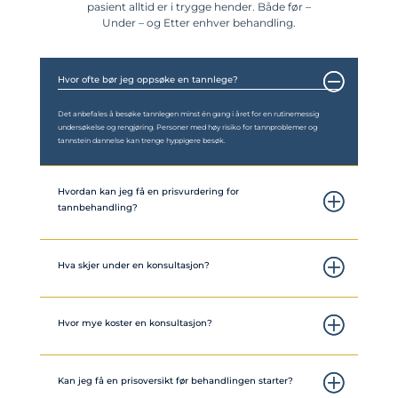
pasient alltid er i trygge hender. Både før –
Under – og Etter enhver behandling.
Hvor ofte bør jeg oppsøke en tannlege?
Det anbefales å besøke tannlegen minst én gang i året for en rutinemessig
undersøkelse og rengjøring. Personer med høy risiko for tannproblemer og
tannstein dannelse kan trenge hyppigere besøk.
Hvordan kan jeg få en prisvurdering for
tannbehandling?
Hva skjer under en konsultasjon?
Hvor mye koster en konsultasjon?
Kan jeg få en prisoversikt før behandlingen starter?