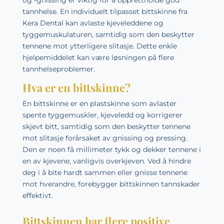
og -gnissing er viktig for å opprettholde god
tannhelse. En individuelt tilpasset bittskinne fra
Kera Dental kan avlaste kjeveleddene og
tyggemuskulaturen, samtidig som den beskytter
tennene mot ytterligere slitasje. Dette enkle
hjelpemiddelet kan være løsningen på flere
tannhelseproblemer.
Hva er en bittskinne?
En bittskinne er en plastskinne som avlaster
spente tyggemuskler, kjeveledd og korrigerer
skjevt bitt, samtidig som den beskytter tennene
mot slitasje forårsaket av gnissing og pressing.
Den er noen få millimeter tykk og dekker tennene i
en av kjevene, vanligvis overkjeven. Ved å hindre
deg i å bite hardt sammen eller gnisse tennene
mot hverandre, forebygger bittskinnen tannskader
effektivt.
Bittskinnen har flere positive