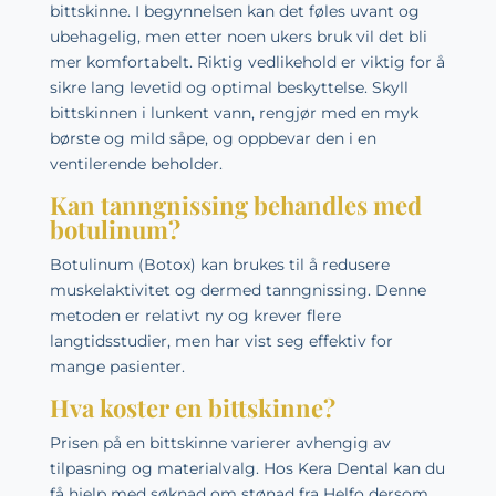
bittskinne. I begynnelsen kan det føles uvant og
ubehagelig, men etter noen ukers bruk vil det bli
mer komfortabelt. Riktig vedlikehold er viktig for å
sikre lang levetid og optimal beskyttelse. Skyll
bittskinnen i lunkent vann, rengjør med en myk
børste og mild såpe, og oppbevar den i en
ventilerende beholder.
Kan tanngnissing behandles med
botulinum?
Botulinum (Botox) kan brukes til å redusere
muskelaktivitet og dermed tanngnissing. Denne
metoden er relativt ny og krever flere
langtidsstudier, men har vist seg effektiv for
mange pasienter.
Hva koster en bittskinne?
Prisen på en bittskinne varierer avhengig av
tilpasning og materialvalg. Hos Kera Dental kan du
få hjelp med søknad om stønad fra Helfo dersom