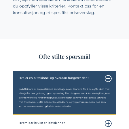
du oppfyller visse kriterier. Kontakt oss for en
konsultasjon og et spesifikt prisoverslag.
Ofte stilte spørsmål
Hva er en bittskinne, og hvordan fungerer den?
En bittskinne er en plastskinne som legges over tennene for å beskytte dem mot
slitasje fra tanngnissing og tannpressing. Den fungerer ved å fordele trykket jevnt
over tennene og hindrer deg fysisk i å bite hardt sammen eller gnisse tennene
mot hverandre. Dette avlaster kjeveleddene og tyggemuskulaturen, noe som
kan redusere smerter og forhindre tannskader.
Hvem bør bruke en bittskinne?