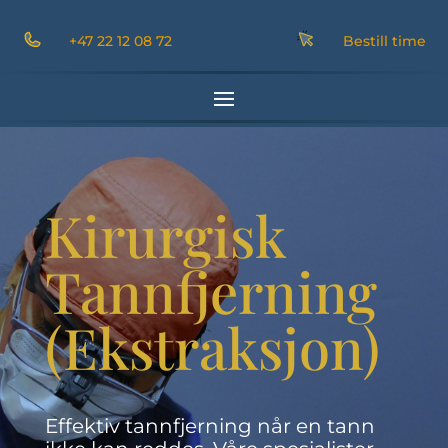
+47 22 12 08 72
Bestill time
Kirurgisk
Tannfjerning
(Ekstraksjon)
Effektiv tannfjerning når en tann