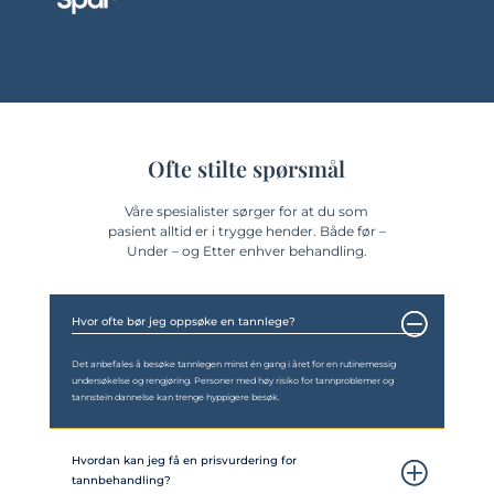
Ofte stilte spørsmål
Våre spesialister sørger for at du som
pasient alltid er i trygge hender. Både før –
Under – og Etter enhver behandling.
Hvor ofte bør jeg oppsøke en tannlege?
Det anbefales å besøke tannlegen minst én gang i året for en rutinemessig
undersøkelse og rengjøring. Personer med høy risiko for tannproblemer og
tannstein dannelse kan trenge hyppigere besøk.
Hvordan kan jeg få en prisvurdering for
tannbehandling?