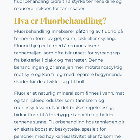
fluorbehandling bidra til å styrke tennene dine og
redusere risikoen for tannskader.
Hva er Fluorbehandling?
Fluorbehandling innebærer påføring av fluorid på
tennene i form av gel, skum, lakk eller skylling.
Fluorid hjelper til med å remineralisere
tannemaljen, som ofte blir utsatt for syreangrep
fra bakterier i plakk og matrester. Denne
behandlingen gjør emaljen mer motstandsdyktig
mot syre og kan til og med reparere begynnende
skader før de utvikler seg til hull.
Fluor er et naturlig mineral som finnes i vann, mat
og tannpleieprodukter som tannkrem og
munnskyllevann. Når det brukes regelmessig,
bidrar fluor til å forebygge tannråte og holder
tennene sunne. Fluorbehandling hos tannlegen gir
en ekstra boost av beskyttelse, spesielt for
personer med høy kariesaktivitet eller følsomme