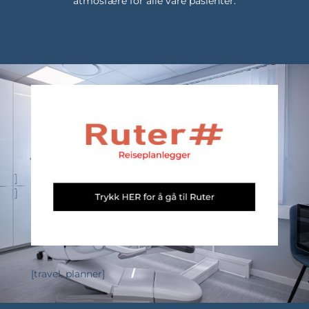
atmosfære for alle våre pasienter.
[travel_planner]