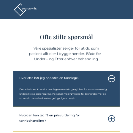
Ofte stilte spørsmål
Våre spesialister sørger for at du som
pasient alltid er i trygge hender. Både før –
Under – og Etter enhver behandling.
Hvor ofte bør jeg oppsøke en tannlege?
Det anbefales å besøke tannlegen minst én gang i året for en rutinemessig
undersøkelse og rengjøring. Personer med høy risiko for tannproblemer og
tannstein dannelse kan trenge hyppigere besøk.
Hvordan kan jeg få en prisvurdering for
tannbehandling?