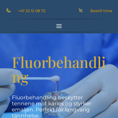
+47 22 12 08 72
Bestill time
Fluorbehandli
ng
Fluorbehandling beskytter
tennene mot karies og styrker
emaljen. Perfekt for langvarig
tannhelse.