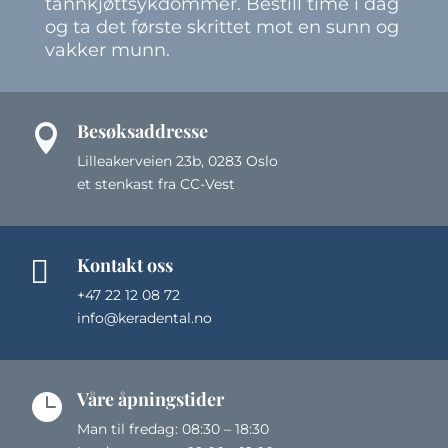
tannkjøttsykdommer. Bestill time i dag
og ta det første skrittet mot en sunn og
vakker munn.
Besøksaddresse

Lilleakerveien 23b, 0283 Oslo
et stenkast fra CC-Vest
Kontakt oss

+47
22 12 08 72
info@keradental.no
Våre åpningstider

Man til fredag: 08:30 – 18:30