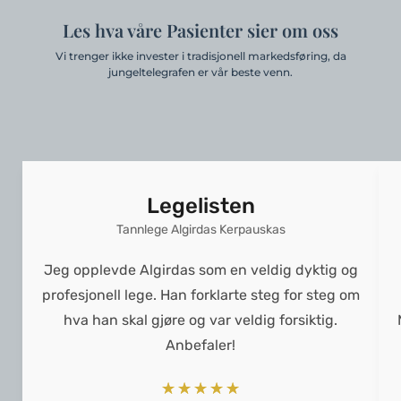
Les hva våre Pasienter sier om oss
Vi trenger ikke invester i tradisjonell markedsføring, da
jungeltelegrafen er vår beste venn.
Legelisten
Tannlege Algirdas Kerpauskas
Jeg opplevde Algirdas som en veldig dyktig og
profesjonell lege. Han forklarte steg for steg om
hva han skal gjøre og var veldig forsiktig.
Anbefaler!
☆
☆
☆
☆
☆