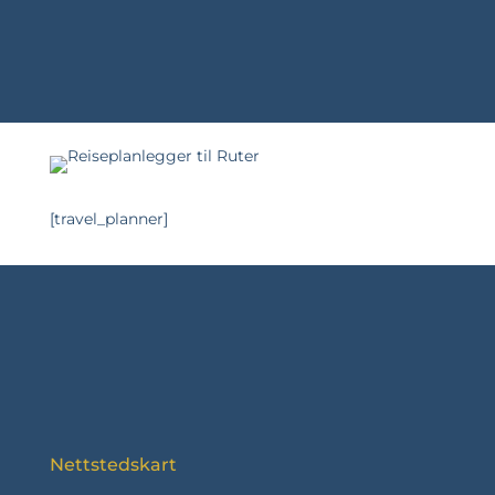
[travel_planner]
Nettstedskart