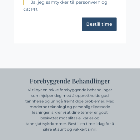
Ja, jeg samtykker til personvern og
GDPR.
Bestill time
Forebyggende Behandlinger
Vi tilbyr en rekke forebyggende behandlinger
som hjelper deg med å opprettholde god
tannhelse og unngå fremtidige problemer. Med
moderne teknologi og personlig tilpassede
løsninger, sikrer vi at dine tenner er godt
beskyttet mot slitasje, karies og
tannkjøttsykdommer. Bestill en time i dag for å
sikre et sunt og vakkert smil!